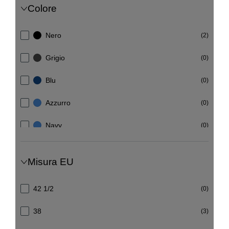
Colore
Nero
(2)
Grigio
(0)
Blu
(0)
Azzurro
(0)
Navy
(0)
Giallo
(1)
Misura EU
Arancione
(0)
42 1/2
(0)
(4)
38
(3)
Rosso
(2)