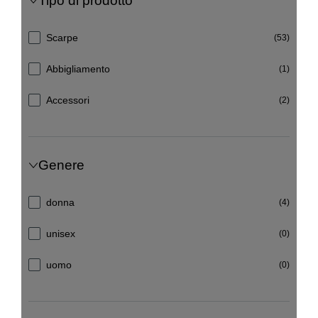
Tipo di prodotto
Scarpe
(53)
Abbigliamento
(1)
Accessori
(2)
Genere
donna
(4)
unisex
(0)
uomo
(0)