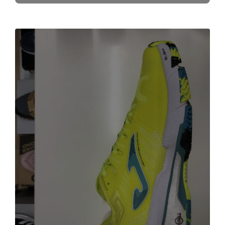
46 2/3
(0)
Dettagli
47 1/3
(0)
39 1/2
(0)
41 1/2
(0)