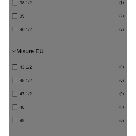
38 1/2
(1)
Bianco
(0)
39
(2)
Arancio
(0)
40 1/2
(3)
Verde
(0)
41
(4)
Celeste
(0)
Misure EU
42
(0)
Nero/bianco
(0)
43 1/2
(0)
40
(4)
Crema
(0)
45 1/2
(0)
39 1/3
(0)
Nero Fuchsia
(1)
47 1/2
(0)
40 2/3
(0)
Nero rosso
(1)
48
(0)
41 1/3
(0)
Azzurro orange
(0)
49
(0)
42 2/3
(0)
Bianco giallo
(0)