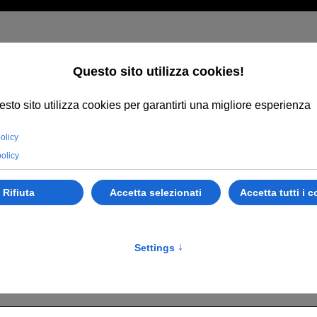
istrazione utente
 obbligatorio
*
utente
*