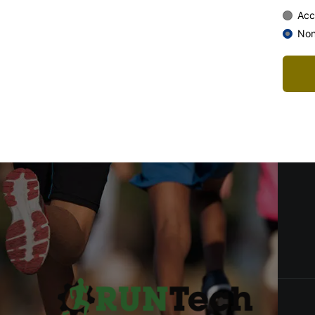
Acc
Info
Non