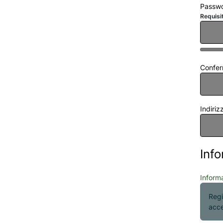
Passw
Requisit
Confe
Indiriz
Info
Informa
Regi
acce