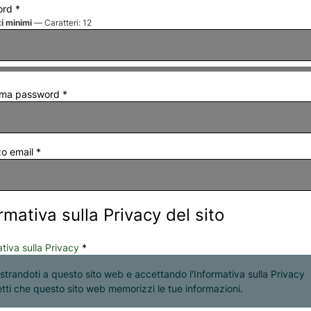
ord
*
i minimi
— Caratteri: 12
rma password
*
zo email
*
rmativa sulla Privacy del sito
tiva sulla Privacy
*
strandoti a questo sito web e accettando l'Informativa sulla Privacy
tti che questo sito web memorizzi le tue informazioni.