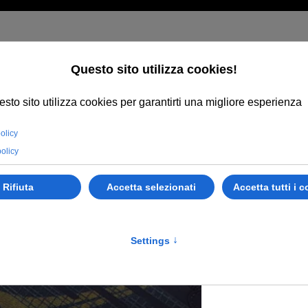
Uomo
Sauco
€
175
,00
Quantità
-