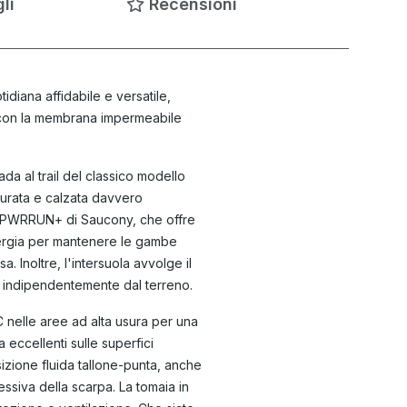
li
Recensioni
diana affidabile e versatile,
i, con la membrana impermeabile
a al trail del classico modello
 durata e calzata davvero
uma PWRRUN+ di Saucony, che offre
nergia per mantenere le gambe
. Inoltre, l'intersuola avvolge il
, indipendentemente dal terreno.
nelle aree ad alta usura per una
eccellenti sulle superfici
nsizione fluida tallone-punta, anche
essiva della scarpa. La tomaia in