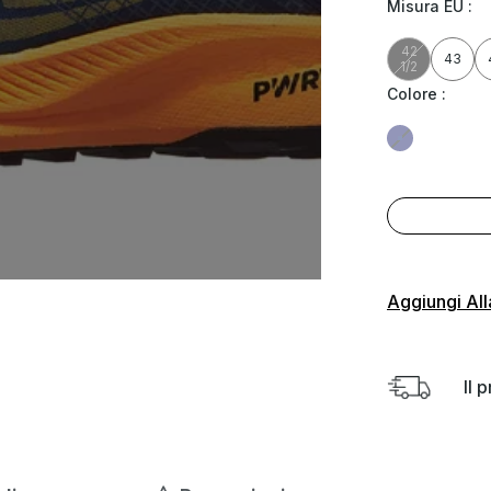
Misura EU
:
42
43
1/2
Colore
:
Aggiungi All
Il 