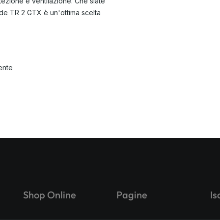
tezione e ventilazione. Che siate
Ride TR 2 GTX è un'ottima scelta
ente
Shop Online
Pagine
Is