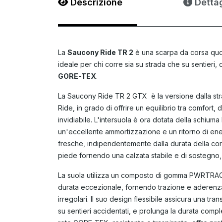
Descrizione
Dettag
La
Saucony Ride TR 2
è una scarpa da corsa quoti
ideale per chi corre sia su strada che su sentier
GORE-TEX
.
La Saucony Ride TR 2 GTX è la versione dalla strad
Ride, in grado di offrire un equilibrio tra comfort,
invidiabile. L'intersuola è ora dotata della schi
un'eccellente ammortizzazione e un ritorno di e
fresche, indipendentemente dalla durata della corsa
piede fornendo una calzata stabile e di sostegno
La suola utilizza un composto di gomma PWRTRAC 
durata eccezionale, fornendo trazione e aderenza 
irregolari. Il suo design flessibile assicura una tra
su sentieri accidentati, e prolunga la durata compl