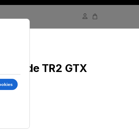
(0 Recensioni)
ny Ride TR2 GTX
€
175
,00
+