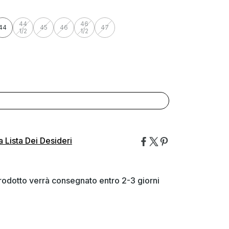
44
46
44
45
46
47
1/2
1/2
a Lista Dei Desideri
prodotto verrà consegnato entro 2-3 giorni