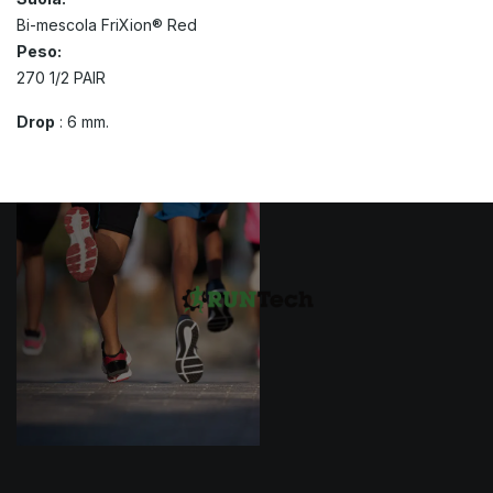
Bi-mescola FriXion® Red
Peso:
270 1/2 PAIR
Drop
: 6 mm.