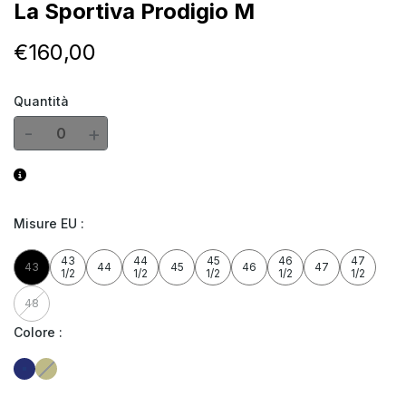
La Sportiva Prodigio M
€
160
,00
Quantità
-
+
Misure EU
:
43
44
45
46
47
43
44
45
46
47
1/2
1/2
1/2
1/2
1/2
48
Colore
: